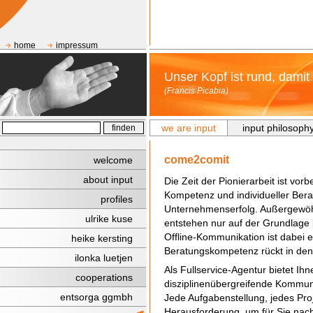
home
impressum
Unser Kopf ist rund, dami
(Francis Picabia)
we are input
input philosoph
come2comit
welcome
about input
Die Zeit der Pionierarbeit ist vor
Kompetenz und individueller Berat
profiles
Unternehmenserfolg. Außergewöh
ulrike kuse
entstehen nur auf der Grundlage 
Offline-Kommunikation ist dabei
heike kersting
Beratungskompetenz rückt in den
ilonka luetjen
Als Fullservice-Agentur bietet 
cooperations
disziplinenübergreifende Kommun
entsorga ggmbh
Jede Aufgabenstellung, jedes Proj
Herausforderung, um für Sie na