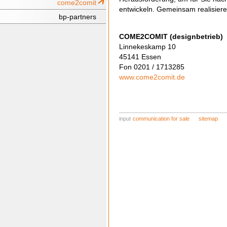
come2comit
entwickeln. Gemeinsam realisieren
bp-partners
COME2COMIT (designbetrieb)
Linnekeskamp 10
45141 Essen
Fon 0201 / 1713285
www.come2comit.de
input
communication for sale
sitemap